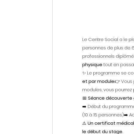
Le Centre Social a le p
personnes de plus de 6
professionnels diplômés,
physique
 tout en passa
✨ Le programme se c
et par module
.👉 Vous 
modules, vous pourrez pr
📅 
Séance découverte 
➡️ Début du programme
(10 à 15 personnes)➡️ A
⚠️ 
Un certificat médical 
le début du stage
.