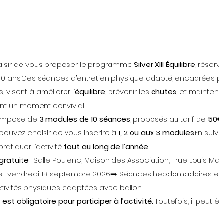
laisir de vous proposer le programme 
Silver XIII Équilibre
, réser
0 ans.Ces séances d’entretien physique adapté, encadrées 
 visent à améliorer l’
équilibre
, prévenir les 
chutes
, et mainteni
nt un moment convivial.
ompose de 
3 modules de 10 séances
, proposés au tarif de 
50
pouvez choisir de vous inscrire à 
1, 2 ou aux 3 modules
.En sui
atiquer l’activité 
tout au long de l’année
.
gratuite
 : Salle Poulenc, Maison des Association, 1 rue Louis M
 : vendredi 18 septembre 2026➡️ Séances hebdomadaires en
ctivités physiques adaptées avec ballon
est obligatoire pour participer à l’activité. 
Toutefois, il peut ê