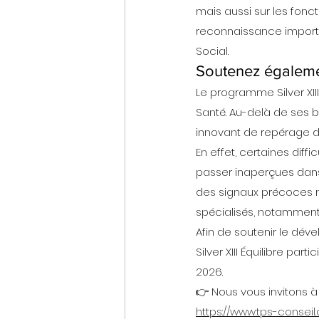
mais aussi sur les fonc
reconnaissance importan
Social.
Soutenez égaleme
Le programme Silver XII
Santé. Au-delà de ses bé
innovant de repérage de
En effet, certaines diff
passer inaperçues dans 
des signaux précoces n
spécialisés, notamment
Afin de soutenir le dé
Silver XIII Équilibre p
2026.
👉 Nous vous invitons à so
https://www.tps-consei