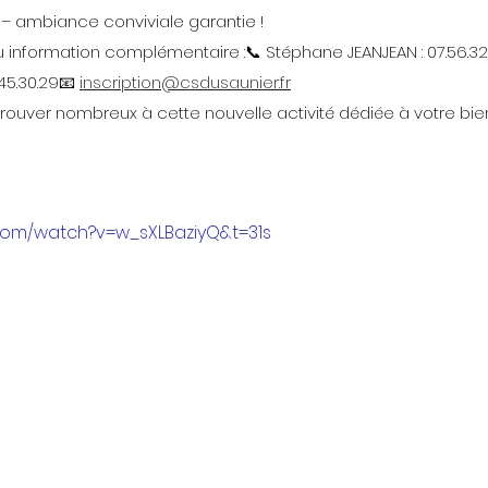
 – ambiance conviviale garantie !
u information complémentaire :📞 Stéphane JEANJEAN : 07.56.32.
45.30.29📧 
inscription@csdusaunier.fr
ouver nombreux à cette nouvelle activité dédiée à votre bien
com/watch?v=w_sXLBaziyQ&t=31s