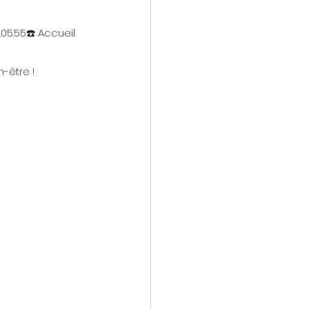
05.55☎️ Accueil 
-être !