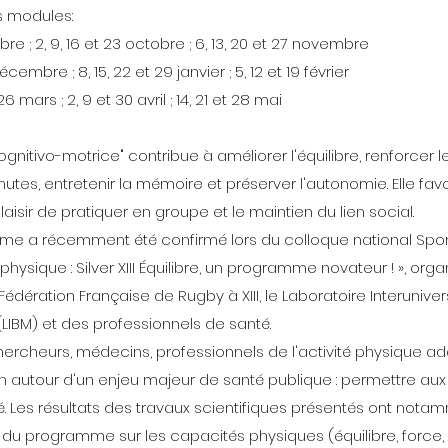
s modules:
bre ; 2, 9, 16 et 23 octobre ; 6, 13, 20 et 27 novembre
écembre ; 8, 15, 22 et 29 janvier ; 5, 12 et 19 février
26 mars ; 2, 9 et 30 avril ; 14, 21 et 28 mai
gnitivo-motrice" contribue à améliorer l'équilibre, renforcer
 chutes, entretenir la mémoire et préserver l'autonomie. Elle fa
laisir de pratiquer en groupe et le maintien du lien social.
me a récemment été confirmé lors du colloque national Sport-S
physique : Silver XIII Équilibre, un programme novateur ! », orga
a Fédération Française de Rugby à XIII, le Laboratoire Interuniver
 (LIBM) et des professionnels de santé.
hercheurs, médecins, professionnels de l'activité physique ad
n autour d'un enjeu majeur de santé publique : permettre aux
nté. Les résultats des travaux scientifiques présentés ont not
 du programme sur les capacités physiques (équilibre, force