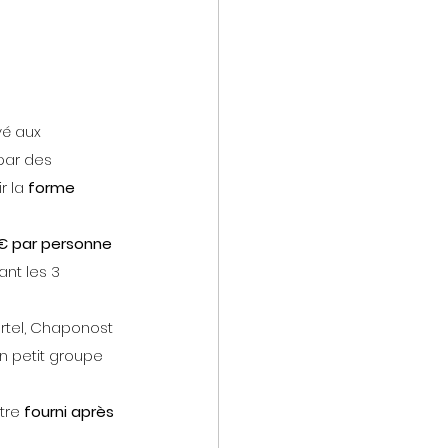
vé aux 
par des 
r la 
forme 
€ par personne 
vant les 3 
artel, Chaponost
 petit groupe 
tre 
fourni après 