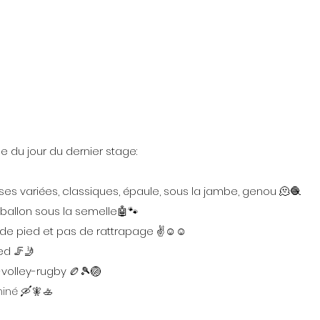
 du jour du dernier stage:
s variées, classiques, épaule, sous la jambe, genou 🫠🧶
ballon sous la semelle🤖🐾
de pied et pas de rattrapage ✌️☺️☺️
ed 🦵🤳
volley-rugby 🏉🎾🏐
hiné 🛶🧚🚣