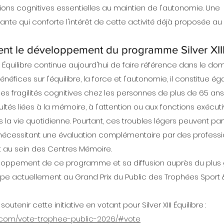
tions cognitives essentielles au maintien de l'autonomie. Une 
te qui conforte l'intérêt de cette activité déjà proposée au
nt le développement du programme Silver XIII
I Équilibre continue aujourd'hui de faire référence dans le do
néfices sur l'équilibre, la force et l'autonomie, il constitue ég
s fragilités cognitives chez les personnes de plus de 65 ans
icultés liées à la mémoire, à l'attention ou aux fonctions exécu
la vie quotidienne. Pourtant, ces troubles légers peuvent parf
écessitant une évaluation complémentaire par des professi
 au sein des Centres Mémoire.
veloppement de ce programme et sa diffusion auprès du plus
articipe actuellement au Grand Prix du Public des Trophées Spo
utenir cette initiative en votant pour Silver XIII Équilibre :
l.com/vote-trophee-public-2026/#vote