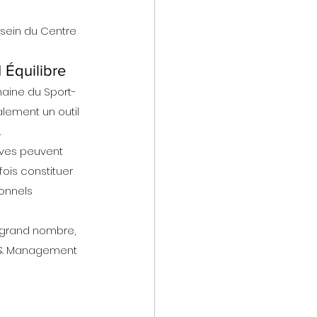
 sein du Centre 
 Équilibre
maine du Sport-
alement un outil 
.
tives peuvent 
ois constituer 
onnels 
 grand nombre, 
rt & Management 