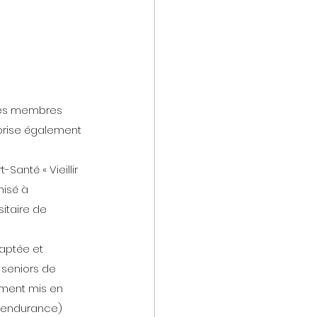
 les membres 
vorise également 
anté « Vieillir 
nisé à 
sitaire de 
aptée et 
 seniors de 
amment mis en 
, endurance) 