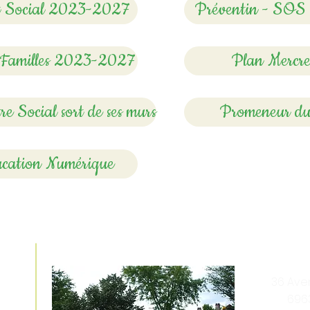
t Social 2023-2027
Préventin - SOS 
 Familles 2023-2027
Plan Mercre
re Social sort de ses murs
Promeneur du
cation Numérique
e
Venez nous rencontrer
36 Av
696