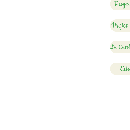
Proje
Projet
Le Cent
Edu
Horaires d'ouvertur
​Période scolaire:
Lundi : 9h00 - 12h15 / 13h15 – 18h15