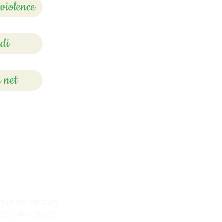
violence
di
 net
enue de Verdun
30 CHAPONOST