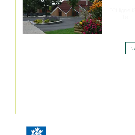
TCL ligne 
5
Tel :
N
Nous soutenir
Nos partenaires