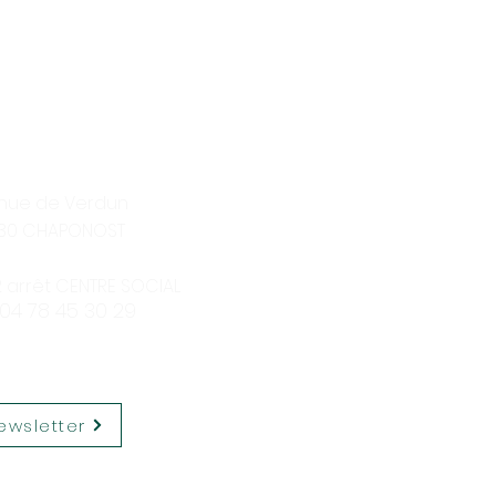
enue de Verdun
30 CHAPONOST
12 arrêt CENTRE SOCIAL
 04 78 45 30 29
ewsletter