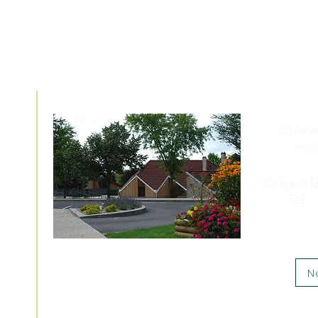
e
Venez nous rencontrer
36 Av
696
TCL ligne 
5
Tel :
N
Nous soutenir