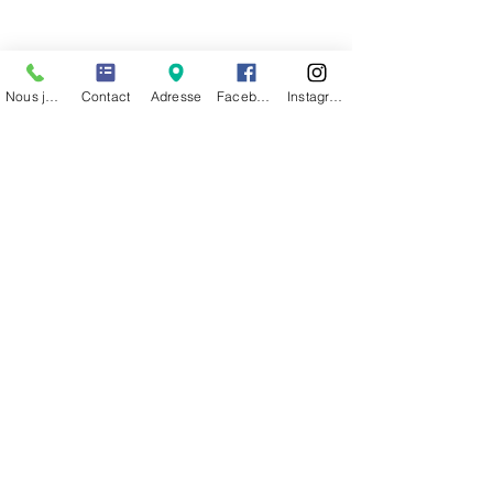
Mardi : 8h30 – 12h15
Mercredi : 8h00 – 12h45 / 13h15 – 18h15
Jeudi : 8h30 – 12h15
Vendredi : 8h30 – 12h15
Nous joindre
Contact
Adresse
Facebook
Instagram
Pendant les vacances scolaires:
Lundi : 13h30-17h45
Mardi : 8h30-12h15
Mercredi : fermé
Jeudi : 8h30-12h15 / 13h30-16h30
Vendredi : 8h30-12h15
Venez nous rencontrer