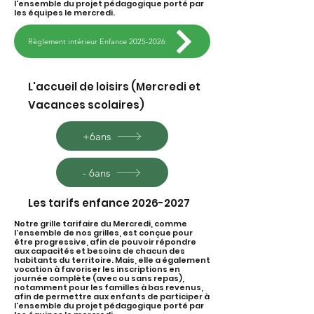
l'ensemble du projet pédagogique porté par
les équipes le mercredi.
Règlement intérieur Enfance 2025-2026
L'accueil de loisirs (Mercredi et
Vacances scolaires)
+6ans
- 6ans
Les tarifs enfance
2026-2027
Notre grille tarifaire du Mercredi, comme
l’ensemble de nos grilles, est conçue pour
être progressive, afin de pouvoir répondre
aux capacités et besoins de chacun des
habitants du territoire. Mais, elle a également
vocation à favoriser les inscriptions en
journée complète (avec ou sans repas),
notamment pour les familles à bas revenus,
afin de permettre aux enfants de participer à
l'ensemble du projet pédagogique porté par