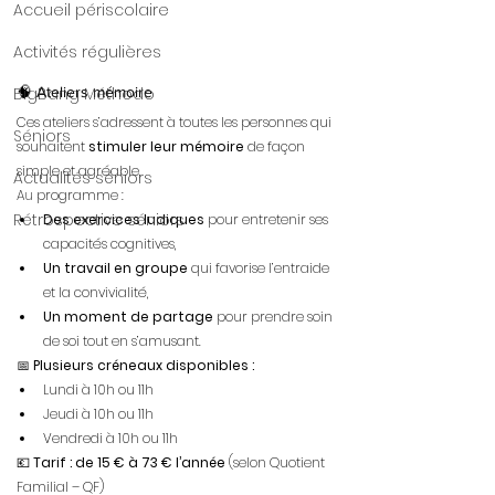
Accueil périscolaire
Activités régulières
🧠 Ateliers mémoire
BigBang Méthodo
Ces ateliers s’adressent à toutes les personnes qui 
Séniors
souhaitent 
stimuler leur mémoire
 de façon 
simple et agréable.
Actualités séniors
Au
 programme :
Rétrospective séniors
Des exercices ludiques
 pour entretenir ses 
capacités cognitives,
Un travail en groupe
 qui favorise l’entraide 
et la convivialité,
Un moment de partage
 pour prendre soin 
de soi tout en s’amusant.
📅 
Plusieurs créneaux disponibles :
Lundi à 10h ou 11h
Jeudi à 10h ou 11h
Vendredi à 10h ou 11h
💶 
Tarif : de 15 € à 73 € l’année
 (selon Quotient 
Familial – QF)