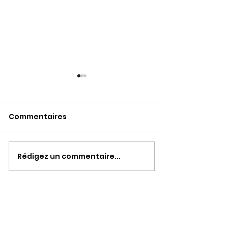
Commentaires
BrainBall
Danse Santé
Rédigez un commentaire...
Horaires d'ouverture
​Période scolaire: