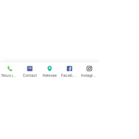
Lundi : 9h00 - 12h15 / 13h15 – 18h15
Mardi : 8h30 – 12h15
Mercredi : 8h00 – 12h45 / 13h15 – 18h15
Jeudi : 8h30 – 12h15
Vendredi : 8h30 – 12h15
Pendant les vacances scolaires:
Lundi : 13h30-17h45
Mardi : 8h30-12h15
Mercredi : fermé
Nous joindre
Contact
Adresse
Facebook
Instagram
Jeudi : 8h30-12h15 / 13h30-16h30
Vendredi : 8h30-12h15
Venez nous rencontrer