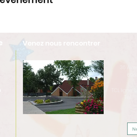
t événement
e
Venez nous rencontrer
36 Av
696
TCL ligne 
5
Tel :
N