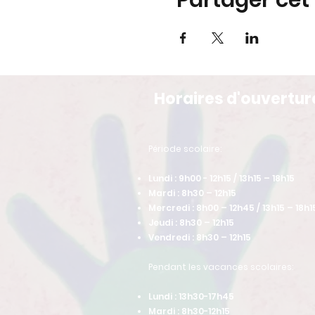
Partager ce
Horaires d'ouvertur
​Période scolaire:
Lundi : 9h00 - 12h15 / 13h15 – 18h15
Mardi : 8h30 – 12h15
Mercredi : 8h00 – 12h45 / 13h15 – 18h1
Jeudi : 8h30 – 12h15
Vendredi : 8h30 – 12h15
Pendant les vacances scolaires:
Lundi : 13h30-17h45
Mardi : 8h30-12h15