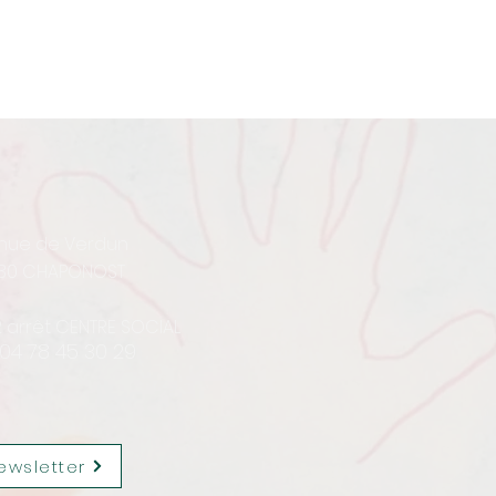
enue de Verdun
30 CHAPONOST
12 arrêt CENTRE SOCIAL
 04 78 45 30 29
ewsletter