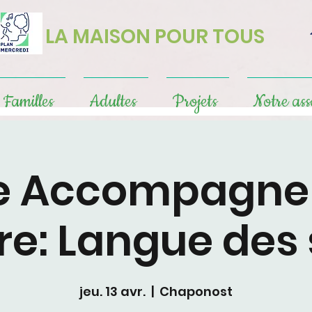
LA MAISON POUR TOUS
Familles
Adultes
Projets
Notre ass
e Accompagn
re: Langue des
jeu. 13 avr.
  |  
Chaponost