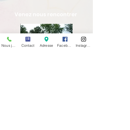
Venez nous rencontrer
Nous joindre
Contact
Adresse
Facebook
Instagram
36 Avenue de Verdun
69630 CHAPONOST
TCL ligne 12 arrêt CENTRE SOCIAL
Tel :
04 78 45 30 29
Newsletter