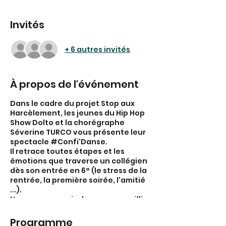
Invités
+ 6 autres invités
À propos de l'événement
Dans le cadre du projet Stop aux
Harcèlement, les jeunes du Hip Hop
Show Dolto et la chorégraphe
Séverine TURCO vous présente leur
spectacle #Confi'Danse.
Il retrace toutes étapes et les
émotions que traverse un collégien
dès son entrée en 6° (le stress de la
rentrée, la première soirée, l'amitié
...).
Nous serons ravis de vous accueillir
le mercredi 14 Juin 2023 à 18H30 à la
salle des Fêtes de Chaponost.
Programme