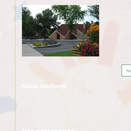
36 Av
696
TCL ligne 
5
Tel :
N
Nous soutenir