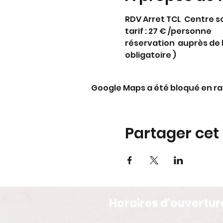
RDV Arret TCL  Centre s
tarif : 27 € /personne
réservation  auprès de l
obligatoire )
Google Maps a été bloqué en ra
Partager ce
Horaires d'ouvertur