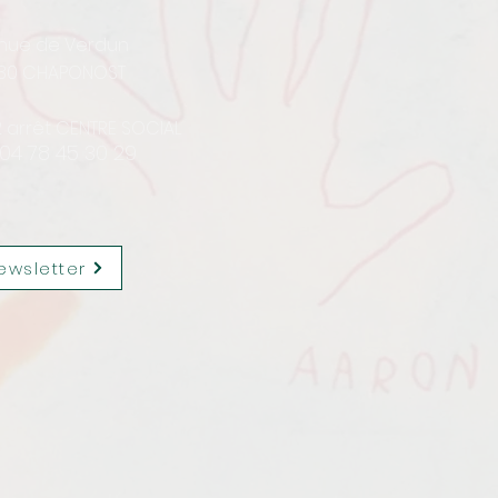
enue de Verdun
30 CHAPONOST
12 arrêt CENTRE SOCIAL
 04 78 45 30 29
ewsletter