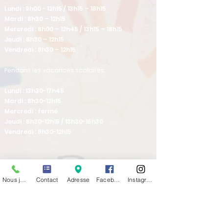
Lundi : 9h00 - 12h15 / 13h15 – 18h15
Mardi : 8h30 – 12h15
Mercredi : 8h00 – 12h45 / 13h15 – 18h15
Jeudi : 8h30 – 12h15
Vendredi : 8h30 – 12h15
Pendant les vacances scolaires:
Lundi : 13h30-17h45
Mardi : 8h30-12h15
Mercredi : fermé
Jeudi : 8h30-12h15 / 13h30-16h30
Vendredi : 8h30-12h15
Venez nous rencontrer
Nous joindre
Contact
Adresse
Facebook
Instagram