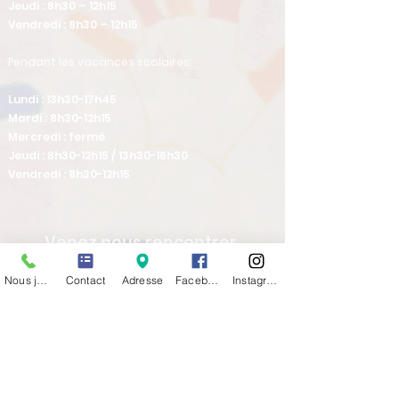
Jeudi : 8h30 – 12h15
Vendredi : 8h30 – 12h15
Pendant les vacances scolaires:
Lundi : 13h30-17h45
Mardi : 8h30-12h15
Mercredi : fermé
Jeudi : 8h30-12h15 / 13h30-16h30
Vendredi : 8h30-12h15
Venez nous rencontrer
Nous joindre
Contact
Adresse
Facebook
Instagram
36 Avenue de Verdun