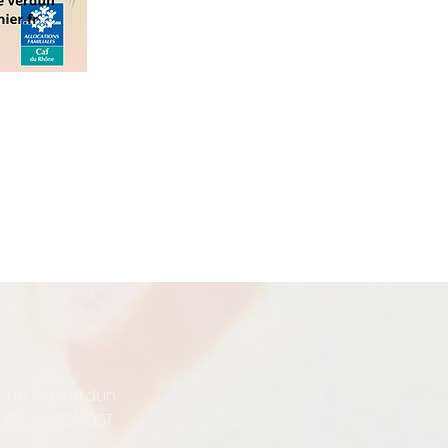
enue de Verdun
30 CHAPONOST