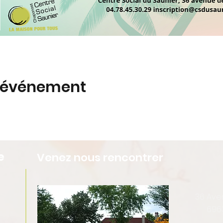
t événement
e
Venez nous rencontrer
36 Av
696