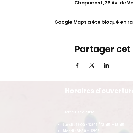
Chaponost, 36 Av. de V
Google Maps a été bloqué en ra
Partager ce
Horaires d'ouvertur
​Période scolaire:
Lundi : 9h00 - 12h15 / 13h15 – 18h15
Mardi : 8h30 – 12h15