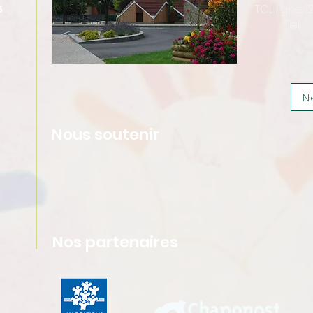
TCL ligne 
5
Tel :
N
Nous soutenir
Nos partenaires