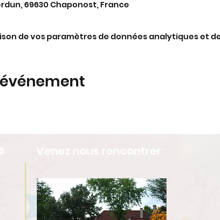
erdun, 69630 Chaponost, France
ison de vos paramètres de données analytiques et de
t événement
e
Venez nous rencontrer
36 Av
696