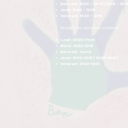
Mercredi : 8h00 – 12h45 / 13h15 – 18h1
Jeudi : 8h30 – 12h15
Vendredi : 8h30 – 12h15
Pendant les vacances scolaires:
Lundi : 13h30-17h45
Mardi : 8h30-12h15
Mercredi : fermé
Jeudi : 8h30-12h15 / 13h30-16h30
Vendredi : 8h30-12h15