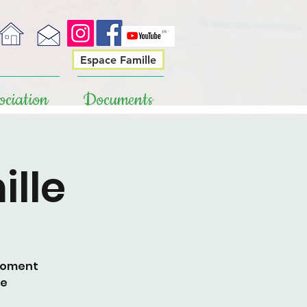
Espace Famille
ociation
Documents
ille
 moment
te