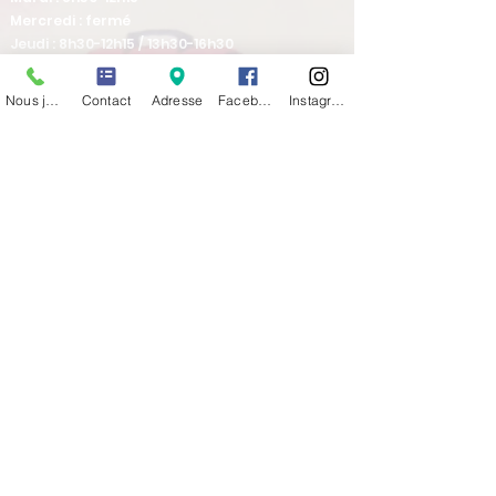
Mercredi : fermé
Jeudi : 8h30-12h15 / 13h30-16h30
Vendredi : 8h30-12h15
Nous joindre
Contact
Adresse
Facebook
Instagram
Venez nous rencontrer
36 Avenue de Verdun
69630 CHAPONOST
TCL ligne 12 arrêt CENTRE SOCIAL
Tel :
04 78 45 30 29
Newsletter