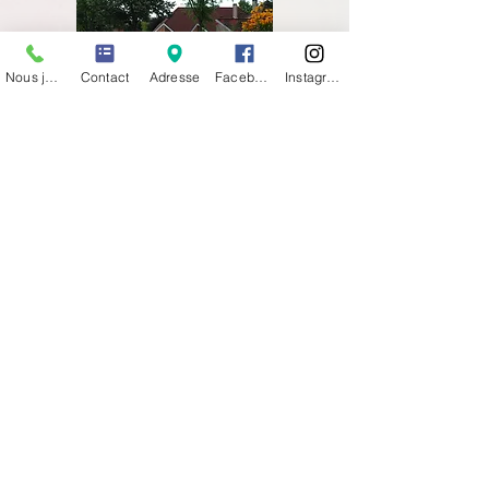
Nous joindre
Contact
Adresse
Facebook
Instagram
36 Avenue de Verdun
69630 CHAPONOST
TCL ligne 12 arrêt CENTRE SOCIAL
Tel :
04 78 45 30 29
Newsletter
Nous soutenir