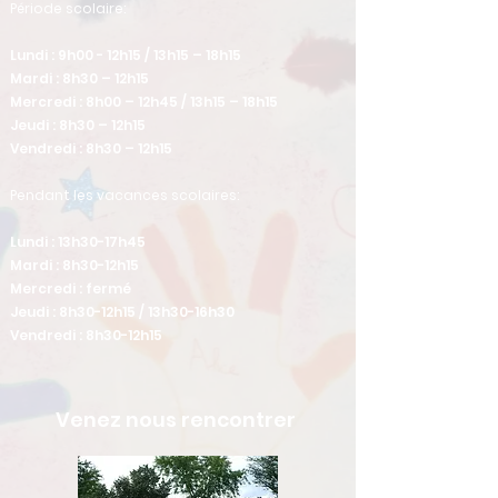
​Période scolaire:
Lundi : 9h00 - 12h15 / 13h15 – 18h15
Mardi : 8h30 – 12h15
Mercredi : 8h00 – 12h45 / 13h15 – 18h15
Jeudi : 8h30 – 12h15
Vendredi : 8h30 – 12h15
Pendant les vacances scolaires:
Lundi : 13h30-17h45
Mardi : 8h30-12h15
Mercredi : fermé
Jeudi : 8h30-12h15 / 13h30-16h30
Vendredi : 8h30-12h15
Venez nous rencontrer