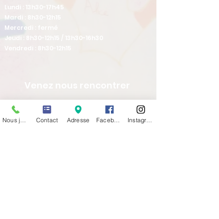
Lundi : 13h30-17h45
Mardi : 8h30-12h15
Mercredi : fermé
Jeudi : 8h30-12h15 / 13h30-16h30
Vendredi : 8h30-12h15
Venez nous rencontrer
Nous joindre
Contact
Adresse
Facebook
Instagram
36 Avenue de Verdun
69630 CHAPONOST
TCL ligne 12 arrêt CENTRE SOCIAL
Tel :
04 78 45 30 29