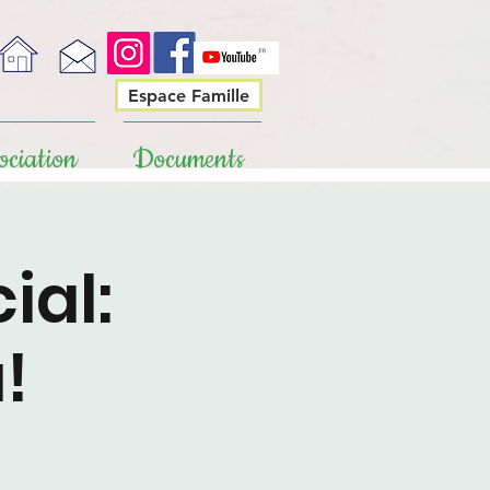
Espace Famille
ociation
Documents
ial:
!