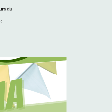
urs du
 :
e