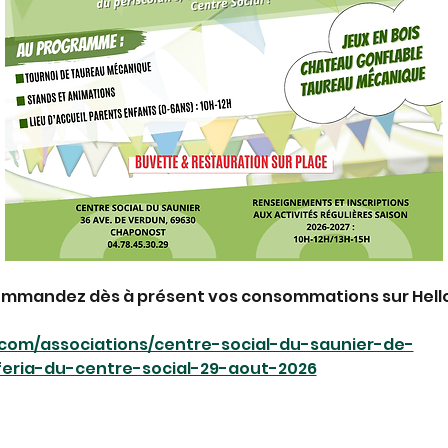
commandez dès à présent vos consommations sur Hello
.com/associations/centre-social-du-saunier-de-
eria-du-centre-social-29-aout-2026