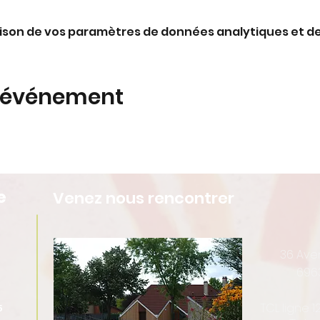
ison de vos paramètres de données analytiques et de
t événement
e
Venez nous rencontrer
36 Av
696
TCL ligne 
5