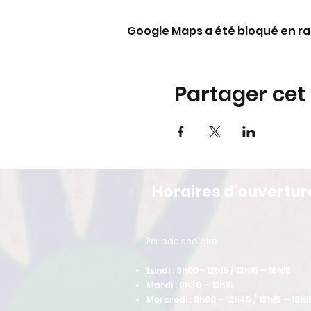
Google Maps a été bloqué en ra
Partager ce
Horaires d'ouvertur
​Période scolaire:
Lundi : 9h00 - 12h15 / 13h15 – 18h15
Mardi : 8h30 – 12h15
Mercredi : 8h00 – 12h45 / 13h15 – 18h1