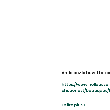
Anticipez la buvette: 
https://www.helloasso
chaponost/boutiques/f
En lire plus >