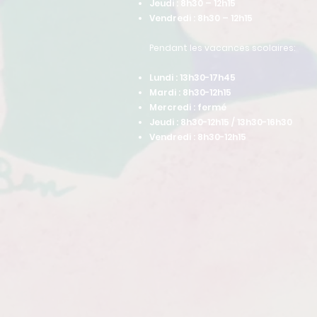
Jeudi : 8h30 – 12h15
Vendredi : 8h30 – 12h15
Pendant les vacances scolaires:
Lundi : 13h30-17h45
Mardi : 8h30-12h15
Mercredi : fermé
Jeudi : 8h30-12h15 / 13h30-16h30
Vendredi : 8h30-12h15