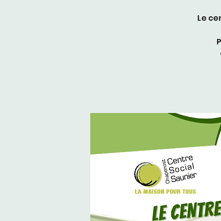
Le ce
P