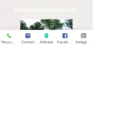
Venez nous rencontrer
Nous joindre
Contact
Adresse
Facebook
Instagram
36 Avenue de Verdun
69630 CHAPONOST
TCL ligne 12 arrêt CENTRE SOCIAL
Tel :
04 78 45 30 29
Newsletter
Nous soutenir