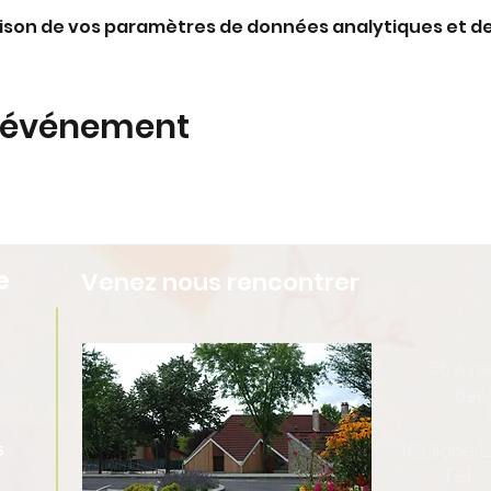
ison de vos paramètres de données analytiques et de
t événement
e
Venez nous rencontrer
36 Av
696
TCL ligne 
5
Tel :