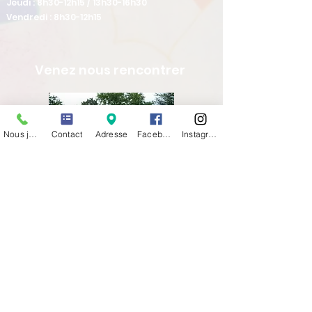
Jeudi : 8h30-12h15 / 13h30-16h30
Vendredi : 8h30-12h15
Venez nous rencontrer
Nous joindre
Contact
Adresse
Facebook
Instagram
36 Avenue de Verdun
69630 CHAPONOST
TCL ligne 12 arrêt CENTRE SOCIAL
Tel :
04 78 45 30 29
Newsletter