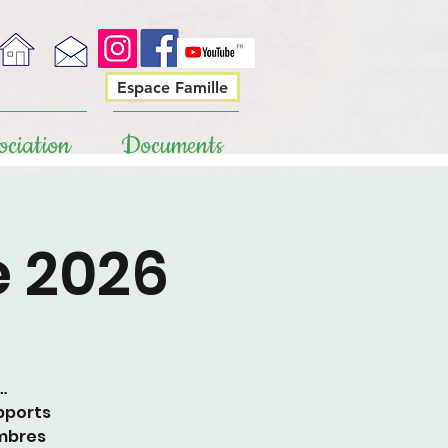
Espace Famille
ociation
Documents
 2026
…
apports
embres