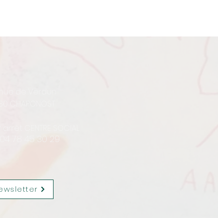
enue de Verdun
30 CHAPONOST
12 arrêt CENTRE SOCIAL
 04 78 45 30 29
ewsletter