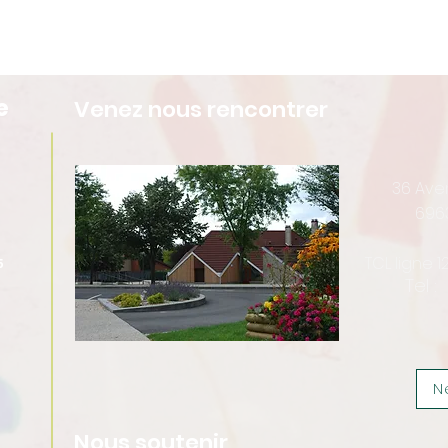
e
Venez nous rencontrer
36 Av
696
TCL ligne 
5
Tel :
N
Nous soutenir