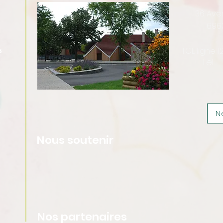
36 Av
696
TCL ligne 
5
Tel :
N
Nous soutenir
Nos partenaires