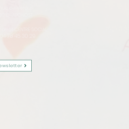
enue de Verdun
30 CHAPONOST
12 arrêt CENTRE SOCIAL
 04 78 45 30 29
ewsletter