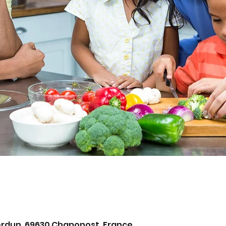
0
erdun, 69630 Chaponost, France