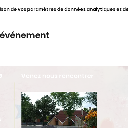
ison de vos paramètres de données analytiques et de
t événement
e
Venez nous rencontrer
36 Av
696
TCL ligne 
5
Tel :