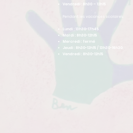
Vendredi : 8h30 – 12h15
Pendant les vacances scolaires:
Lundi : 13h30-17h45
Mardi : 8h30-12h15
Mercredi : fermé
Jeudi : 8h30-12h15 / 13h30-16h30
Vendredi : 8h30-12h15