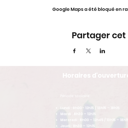
Google Maps a été bloqué en ra
Partager ce
Horaires d'ouvertur
​Période scolaire:
Lundi : 9h00 - 12h15 / 13h15 – 18h15
Mardi : 8h30 – 12h15
Mercredi : 8h00 – 12h45 / 13h15 – 18h1
Jeudi : 8h30 – 12h15