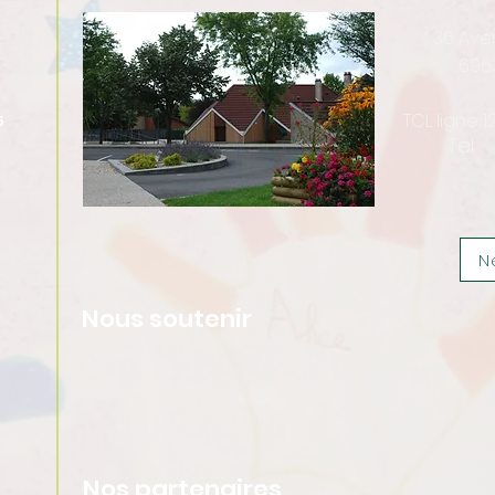
36 Av
696
TCL ligne 
5
Tel :
N
Nous soutenir
Nos partenaires