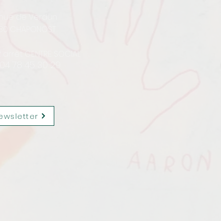
enue de Verdun
30 CHAPONOST
12 arrêt CENTRE SOCIAL
 04 78 45 30 29
ewsletter