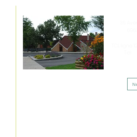
36 Av
696
TCL ligne 
5
Tel :
N
Nous soutenir