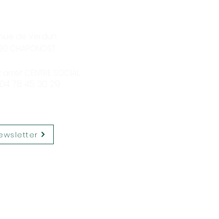
enue de Verdun
30 CHAPONOST
12 arrêt CENTRE SOCIAL
 04 78 45 30 29
ewsletter