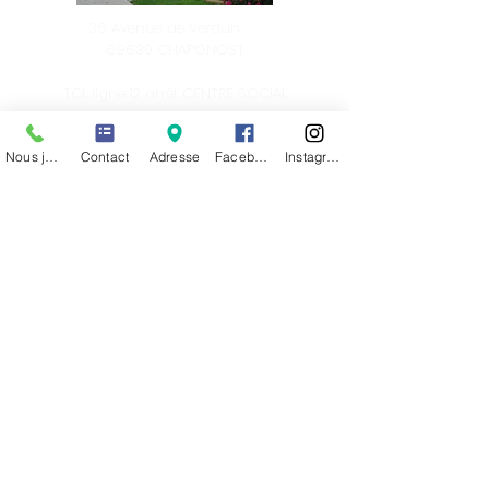
36 Avenue de Verdun
69630 CHAPONOST
TCL ligne 12 arrêt CENTRE SOCIAL
Tel :
04 78 45 30 29
Nous joindre
Contact
Adresse
Facebook
Instagram
Newsletter
Nous soutenir
Nos partenaires