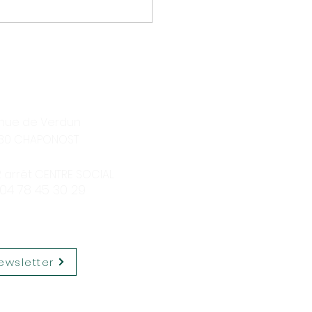
enue de Verdun
30 CHAPONOST
12 arrêt CENTRE SOCIAL
 04 78 45 30 29
ewsletter