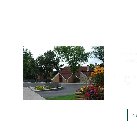
e
Venez nous rencontrer
36 Av
696
TCL ligne 
5
Tel :
N
Nous soutenir