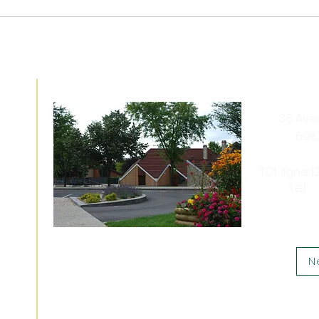
e
Venez nous rencontrer
36 Av
696
TCL ligne 
5
Tel :
N
Nous soutenir