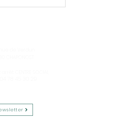
enue de Verdun
30 CHAPONOST
12 arrêt CENTRE SOCIAL
 04 78 45 30 29
ewsletter